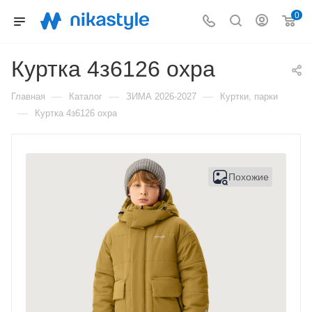
0
Куртка 4з6126 охра
—
—
—
Главная
Каталог
ЗИМА 2026-2027
Куртки, парки
—
Куртка 4з6126 охра
Похожие