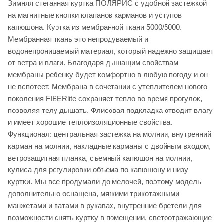
Зимняя стеганная куртка ПОЛЯРИС с удобной застежкой
на магнитные кнопки клапанов карманов и уступов
капюшона. Куртка из мембранной ткани 5000/5000.
Мембранная ткань это непродуваемый и
водонепроницаемый материал, который надежно защищает
от ветра и влаги. Благодаря дышащим свойствам
мембраны ребенку будет комфортно в любую погоду и он
не вспотеет. Мембрана в сочетании с утеплителем нового
поколения FIBERlite сохраняет тепло во время прогулок,
позволяя телу дышать. Флисовая подкладка отводит влагу
и имеет хорошие теплоизоляционные свойства.
Функционал: центральная застежка на молнии, внутренний
карман на молнии, накладные карманы с двойным входом,
ветрозащитная планка, съемный капюшон на молнии,
кулиса для регулировки объема по капюшону и низу
куртки. Мы все продумали до мелочей, поэтому модель
дополнительно оснащена, мягкими трикотажными
манжетами и патами в рукавах, внутренние бретели для
возможности снять куртку в помещении, светоотражающие