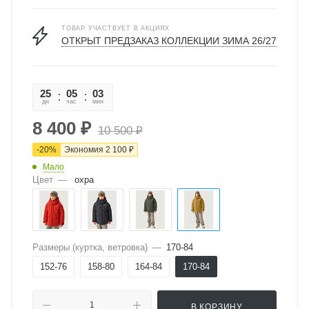
ТОВАР УЧАСТВУЕТ В АКЦИЯХ
ОТКРЫТ ПРЕДЗАКАЗ КОЛЛЕКЦИИ ЗИМА 26/27
25
05
03
52
дн
час
мин
сек
8 400
₽
10 500
₽
-
20
%
Экономия
2 100
₽
Мало
Цвет
—
охра
Размеры (куртка, ветровка)
—
170-84
152-76
158-80
164-84
170-84
В КОРЗИНУ