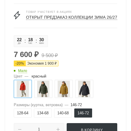
ТОВАР УЧАСТВУЕТ В АКЦИЯХ
ОТКРЫТ ПРЕДЗАКАЗ КОЛЛЕКЦИИ ЗИМА 26/27
22
18
30
10
дн
час
мин
сек
7 600
₽
9 500
₽
-
20
%
Экономия
1 900
₽
Мало
Цвет
—
красный
Размеры (куртка, ветровка)
—
146-72
128-64
134-68
140-68
146-72
В КОРЗИНУ