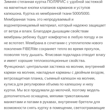
Зимняя стеганная куртка ПОЛЯРИС с удобной застежкой
на магнитные кнопки клапанов карманов и уступов
капюшона. Куртка из мембранной ткани 5000/5000.
Мембранная ткань это непродуваемый и
водонепроницаемый материал, который надежно защищает
от ветра и влаги. Благодаря дышащим свойствам
мембраны ребенку будет комфортно в любую погоду и он
не вспотеет. Мембрана в сочетании с утеплителем нового
поколения FIBERlite сохраняет тепло во время прогулок,
позволяя телу дышать. Флисовая подкладка отводит влагу
и имеет хорошие теплоизоляционные свойства.
Функционал: центральная застежка на молнии, внутренний
карман на молнии, накладные карманы с двойным входом,
ветрозащитная планка, съемный капюшон на молнии,
кулиса для регулировки объема по капюшону и низу
куртки. Мы все продумали до мелочей, поэтому модель
дополнительно оснащена, мягкими трикотажными
манжетами и патами в рукавах, внутренние бретели для
возможности снять куртку в помещении, светоотражающие