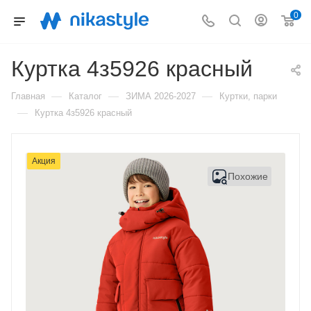
0
Куртка 4з5926 красный
—
—
—
Главная
Каталог
ЗИМА 2026-2027
Куртки, парки
—
Куртка 4з5926 красный
Акция
Похожие