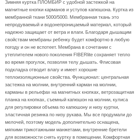
Зимняя куртка ПЛОМБИР с удобной застежкой на
магнитные кнопки карманов и уступов капюшона. Куртка из
мембранной ткани 5000/5000. Мембранная ткань это
непродуваемый и водонепроницаемый материал, который
надежно защищает от ветра и влаги. Благодаря дышащим
свойствам мембраны ребенку будет комфортно в любую
погоду и он не вспотеет. Мембрана в сочетании с
утеплителем нового поколения FIBERlite сохраняет тепло
во время прогулок, позволяя телу дышать. Флисовая
подкладка отводит влагу и имеет хорошие
теплоизоляционные свойства. Функционал: центральная
застежка на молнии, внутренний карман на молнии,
карманы в рельефах на магнитных кнопках, ветрозащитная
планка на кнопках, съемный капюшон на молнии, кулиса
для регулировки объема по капюшону и низу куртки,
эластичная резинка по низу рукава. Мы все продумали до
мелочей, поэтому модель дополнительно оснащена,
мягкими трикотажными манжетами, внутренние бретели
для возможности снять куртку в помещении. Комфортная