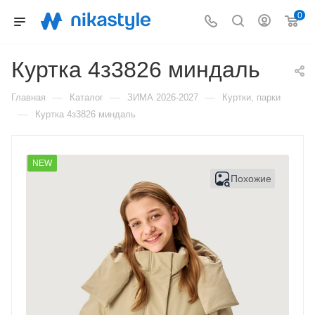
0
Куртка 4з3826 миндаль
—
—
—
Главная
Каталог
ЗИМА 2026-2027
Куртки, парки
—
Куртка 4з3826 миндаль
NEW
Похожие