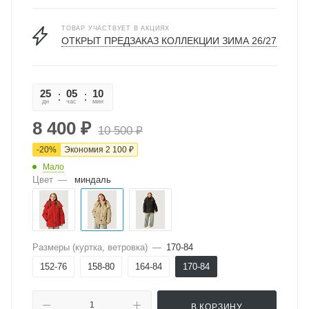
ТОВАР УЧАСТВУЕТ В АКЦИЯХ
ОТКРЫТ ПРЕДЗАКАЗ КОЛЛЕКЦИИ ЗИМА 26/27
25
05
10
38
дн
час
мин
сек
8 400
₽
10 500
₽
-
20
%
Экономия
2 100
₽
Мало
Цвет
—
миндаль
Размеры (куртка, ветровка)
—
170-84
152-76
158-80
164-84
170-84
В КОРЗИНУ