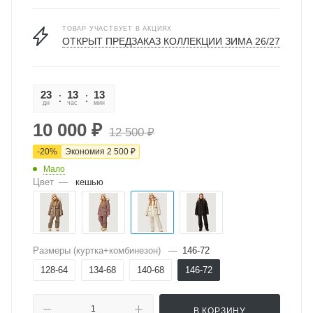
ТОВАР УЧАСТВУЕТ В АКЦИЯХ
ОТКРЫТ ПРЕДЗАКАЗ КОЛЛЕКЦИИ ЗИМА 26/27
23
13
13
52
дн
час
мин
сек
10 000
₽
12 500
₽
-
20
%
Экономия
2 500
₽
Мало
Цвет
—
кешью
Размеры (куртка+комбинезон)
—
146-72
128-64
134-68
140-68
146-72
В КОРЗИНУ