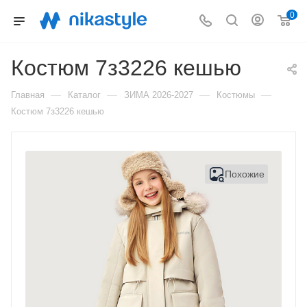
0
Костюм 7з3226 кешью
—
—
—
—
Главная
Каталог
ЗИМА 2026-2027
Костюмы
Костюм 7з3226 кешью
Похожие