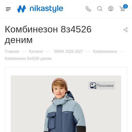
0
Комбинезон 8з4526
деним
—
—
—
—
Главная
Каталог
ЗИМА 2026-2027
Комбинезоны
Комбинезон 8з4526 деним
Похожие