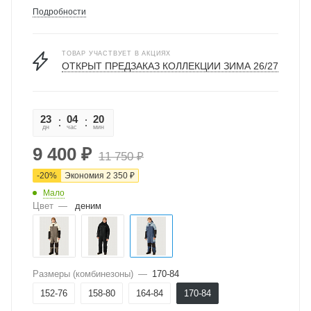
Подробности
ТОВАР УЧАСТВУЕТ В АКЦИЯХ
ОТКРЫТ ПРЕДЗАКАЗ КОЛЛЕКЦИИ ЗИМА 26/27
23
04
20
35
дн
час
мин
сек
9 400
₽
11 750
₽
-
20
%
Экономия
2 350
₽
Мало
Цвет
—
деним
Размеры (комбинезоны)
—
170-84
152-76
158-80
164-84
170-84