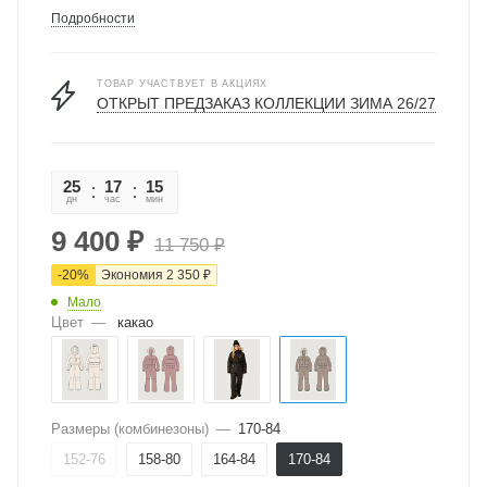
Подробности
ТОВАР УЧАСТВУЕТ В АКЦИЯХ
ОТКРЫТ ПРЕДЗАКАЗ КОЛЛЕКЦИИ ЗИМА 26/27
25
17
15
30
дн
час
мин
сек
9 400
₽
11 750
₽
-
20
%
Экономия
2 350
₽
Мало
Цвет
—
какао
Размеры (комбинезоны)
—
170-84
152-76
158-80
164-84
170-84