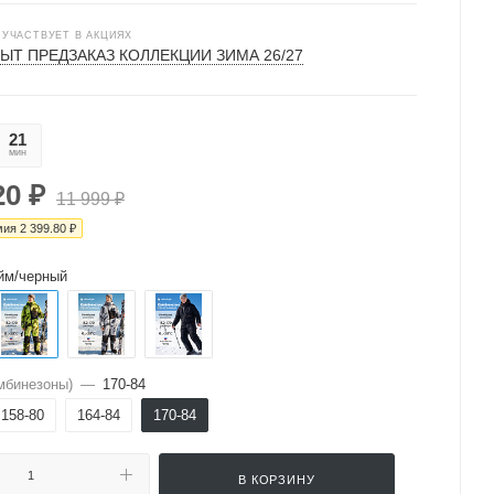
 УЧАСТВУЕТ В АКЦИЯХ
ЫТ ПРЕДЗАКАЗ КОЛЛЕКЦИИ ЗИМА 26/27
21
04
мин
сек
20
₽
11 999
₽
мия
2 399.80
₽
йм/черный
мбинезоны)
—
170-84
158-80
164-84
170-84
В КОРЗИНУ