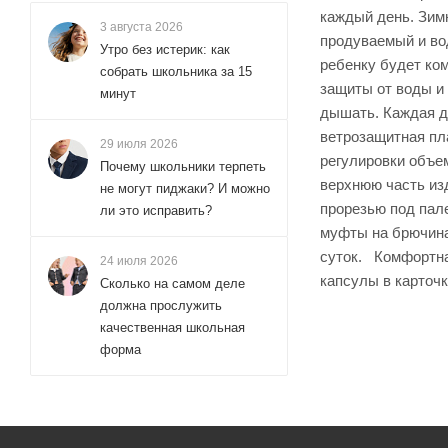
каждый день. Зим
3 августа 2026
продуваемый и во
Утро без истерик: как
ребенку будет ко
собрать школьника за 15
защиты от воды и 
минут
дышать. Каждая д
ветрозащитная пла
29 июля 2026
регулировки объем
Почему школьники терпеть
верхнюю часть из
не могут пиджаки? И можно
прорезью под пал
ли это исправить?
муфты на брючина
суток. Комфортна
24 июля 2026
капсулы в карточк
Сколько на самом деле
должна прослужить
качественная школьная
форма