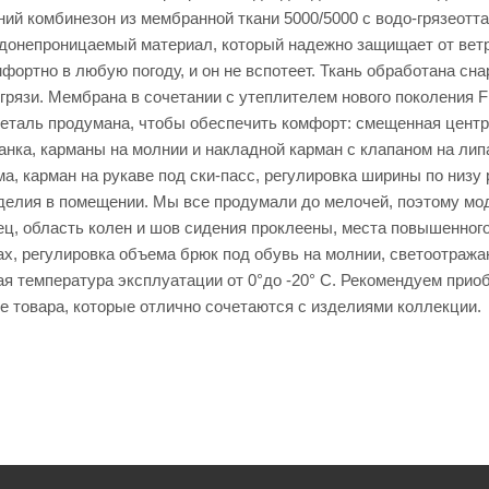
ний комбинезон из мембранной ткани 5000/5000 с водо-грязеот
донепроницаемый материал, который надежно защищает от вет
мфортно в любую погоду, и он не вспотеет. Ткань обработана с
грязи. Мембрана в сочетании с утеплителем нового поколения FI
еталь продумана, чтобы обеспечить комфорт: смещенная центр
нка, карманы на молнии и накладной карман с клапаном на лип
а, карман на рукаве под ски-пасс, регулировка ширины по низу
делия в помещении. Мы все продумали до мелочей, поэтому м
ец, область колен и шов сидения проклеены, места повышенног
х, регулировка объема брюк под обувь на молнии, светоотраж
я температура эксплуатации от 0°до -20° С. Рекомендуем приоб
е товара, которые отлично сочетаются с изделиями коллекции.