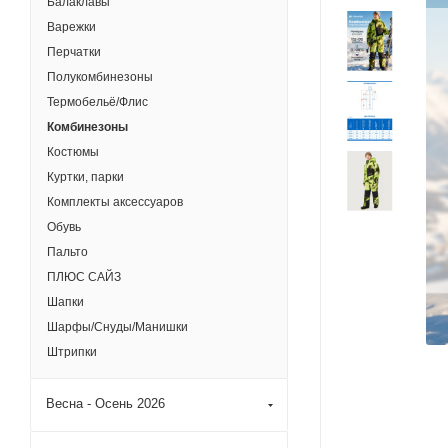
Балаклавы
Варежки
Перчатки
Полукомбинезоны
Термобельё/Флис
Комбинезоны
Костюмы
Куртки, парки
Комплекты аксессуаров
Обувь
Пальто
ПЛЮС САЙЗ
Шапки
Шарфы/Снуды/Манишки
Штрипки
Весна - Осень 2026