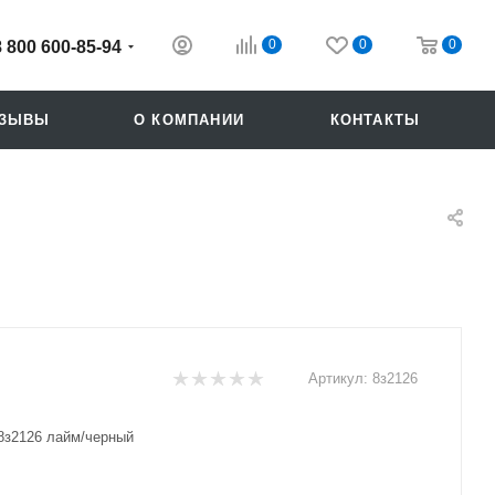
0
0
0
8 800 600-85-94
ТЗЫВЫ
О КОМПАНИИ
КОНТАКТЫ
Артикул:
8з2126
Похожие
8з2126 лайм/черный