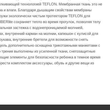
талкивающей технологией TEFLON. Мембранная ткань это не
ра и влаги. Благодаря дышащим свойствам мембраны
наружи экологически чистым протектором TEFLON для
BERlite сохраняет тепло во время прогулок, позволяя телу
альная застежка с водонепроницаемой молнией,
ах, внутренний карман на молнии, капюшон с кулисой для
 рукава, внутренние бретели для возможности снять
одель дополнительно оснащена трикотажными манжетами с
о трения выполнены из усиленной ткани, снегозащитные
ающие элементы для безопасности ребенка в темное время
рести комплектом аксессуары, обувь и другие вещи из