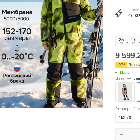
ТОВАР
ОТКР
25
17
дн
час
9 599.
-
20
%
Эконо
Мало
Цвет
—
ла
Размеры (ко
152-76