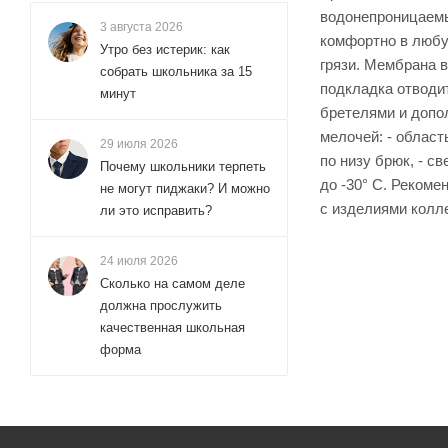
водонепроницаемы
3 августа 2026
комфортно в любу
Утро без истерик: как
грязи. Мембрана в
собрать школьника за 15
подкладка отводи
минут
бретелями и допо
мелочей: - област
29 июля 2026
по низу брюк, - 
Почему школьники терпеть
до -30° С. Рекоме
не могут пиджаки? И можно
с изделиями колл
ли это исправить?
24 июля 2026
Сколько на самом деле
должна прослужить
качественная школьная
форма