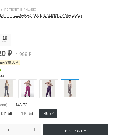
 УЧАСТВУЕТ В АКЦИЯХ
ЫТ ПРЕДЗАКАЗ КОЛЛЕКЦИИ ЗИМА 26/27
19
22
мин
сек
20
₽
4 999
₽
мия
999.80
₽
о
фе
юки)
—
146-72
134-68
140-68
146-72
В КОРЗИНУ