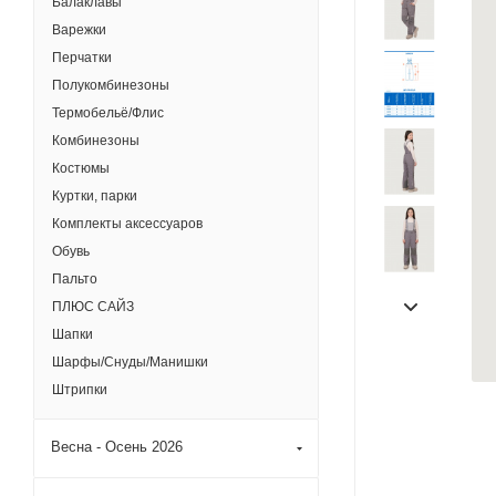
Балаклавы
Варежки
Перчатки
Полукомбинезоны
Термобельё/Флис
Комбинезоны
Костюмы
Куртки, парки
Комплекты аксессуаров
Обувь
Пальто
ПЛЮС САЙЗ
Шапки
Шарфы/Снуды/Манишки
Штрипки
Весна - Осень 2026