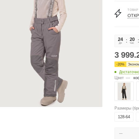
ТОВАР
ОТКР
24
20
дн
час
3 999.
-
20
%
Эконо
Достаточн
Цвет
—
ко
Размеры (бр
128-64