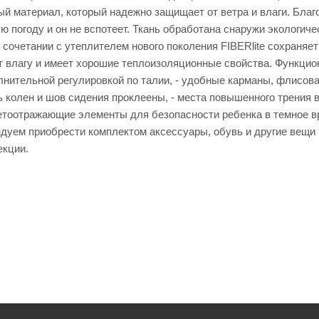
й материал, который надежно защищает от ветра и влаги. Бл
ю погоду и он не вспотеет. Ткань обработана снаружи экологи
 сочетании с утеплителем нового поколения FIBERlite сохраняе
т влагу и имеет хорошие теплоизоляционные свойства. Функцион
лнительной регулировкой по талии, - удобные карманы, флисов
ь колен и шов сидения проклеены, - места повышенного трения
светоотражающие элементы для безопасности ребенка в темное в
ндуем приобрести комплектом аксессуары, обувь и другие вещи 
екции.