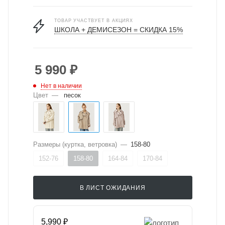
ТОВАР УЧАСТВУЕТ В АКЦИЯХ
ШКОЛА + ДЕМИСЕЗОН = СКИДКА 15%
5 990
₽
Нет в наличии
Цвет
—
песок
Размеры (куртка, ветровка)
—
158-80
152-76
158-80
164-84
170-84
В ЛИСТ ОЖИДАНИЯ
5,990 ₽