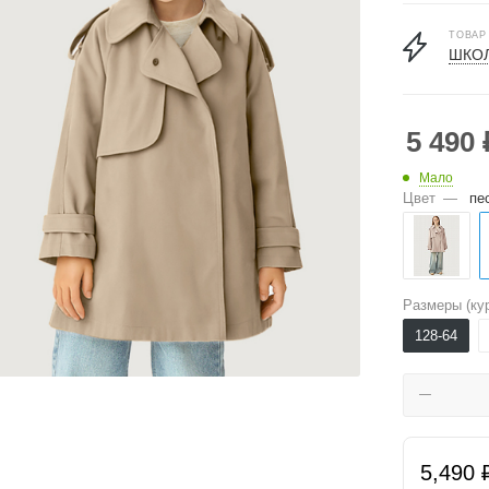
ТОВАР
ШКОЛ
5 490
Мало
Цвет
—
пе
Размеры (кур
128-64
5,490 