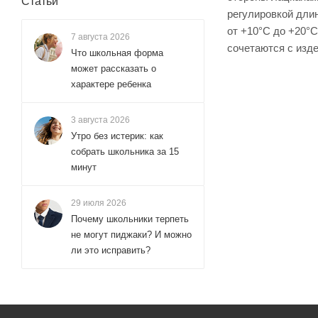
Статьи
регулировкой длин
от +10°С до +20°С
7 августа 2026
сочетаются с изд
Что школьная форма
может рассказать о
характере ребенка
3 августа 2026
Утро без истерик: как
собрать школьника за 15
минут
29 июля 2026
Почему школьники терпеть
не могут пиджаки? И можно
ли это исправить?