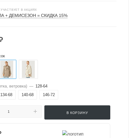
 УЧАСТВУЕТ В АКЦИЯХ
А + ДЕМИСЕЗОН = СКИДКА 15%
₽
сок
тка, ветровка)
—
128-64
134-68
140-68
146-72
В КОРЗИНУ
₽