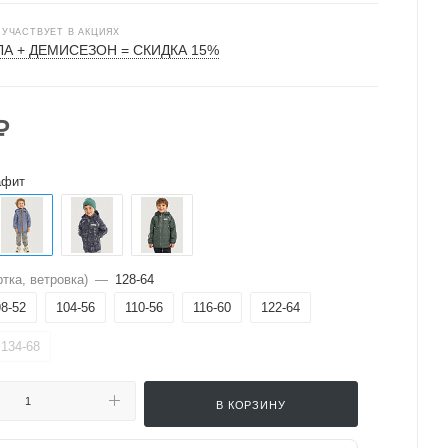
 УЧАСТВУЕТ В АКЦИЯХ
А + ДЕМИСЕЗОН = СКИДКА 15%
₽
афит
тка, ветровка)
—
128-64
98-52
104-56
110-56
116-60
122-64
134-68
В КОРЗИНУ