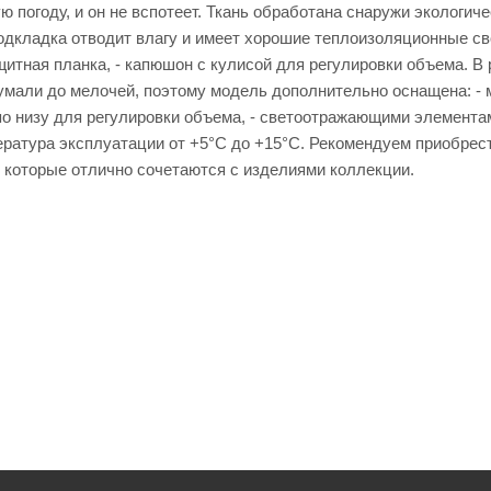
ю погоду, и он не вспотеет. Ткань обработана снаружи экологи
одкладка отводит влагу и имеет хорошие теплоизоляционные св
щитная планка, - капюшон с кулисой для регулировки объема. В
умали до мелочей, поэтому модель дополнительно оснащена: - м
 по низу для регулировки объема, - светоотражающими элемента
ратура эксплуатации от +5°С до +15°С. Рекомендуем приобрест
, которые отлично сочетаются с изделиями коллекции.