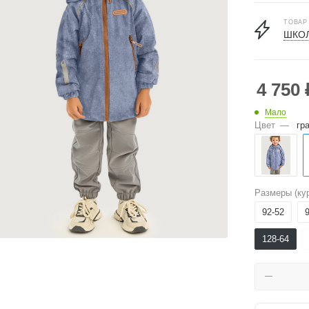
ТОВАР
ШКОЛ
4 750
Мало
Цвет
—
гр
Размеры (кур
92-52
128-64