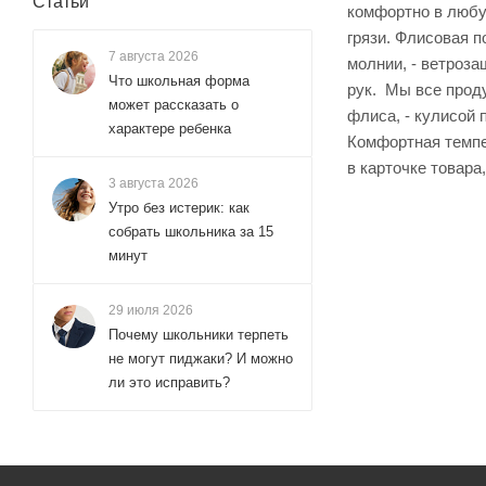
Статьи
комфортно в любу
грязи. Флисовая п
7 августа 2026
молнии, - ветроза
Что школьная форма
рук. Мы все прод
может рассказать о
флиса, - кулисой
характере ребенка
Комфортная темпе
в карточке товара
3 августа 2026
Утро без истерик: как
собрать школьника за 15
минут
29 июля 2026
Почему школьники терпеть
не могут пиджаки? И можно
ли это исправить?