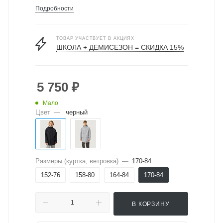
Подробности
ТОВАР УЧАСТВУЕТ В АКЦИЯХ
ШКОЛА + ДЕМИСЕЗОН = СКИДКА 15%
5 750
₽
Мало
Цвет
—
черный
Размеры (куртка, ветровка)
—
170-84
152-76
158-80
164-84
170-84
В КОРЗИНУ