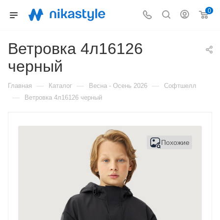
0
Ветровка 4л16126
черный
—
—
—
Главная
Каталог
Весна - Осень 2026
Софтшелл
—
Ветровка 4л16126 черный
Похожие