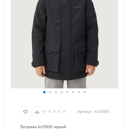
Артикул:
4л15926
Ветровка 4л15926 черный