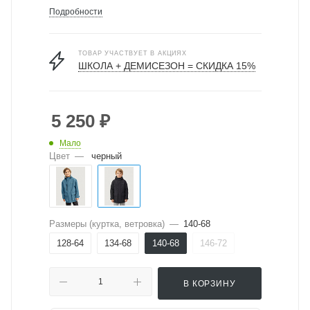
Подробности
ТОВАР УЧАСТВУЕТ В АКЦИЯХ
ШКОЛА + ДЕМИСЕЗОН = СКИДКА 15%
5 250
₽
Мало
Цвет
—
черный
Размеры (куртка, ветровка)
—
140-68
128-64
134-68
140-68
146-72
В КОРЗИНУ