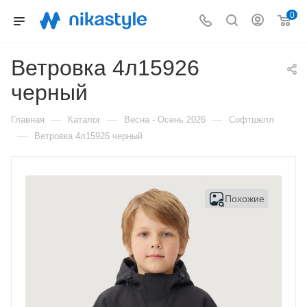
0
Ветровка 4л15926
черный
—
—
—
Главная
Каталог
Весна - Осень 2026
Софтшелл
—
Ветровка 4л15926 черный
Похожие