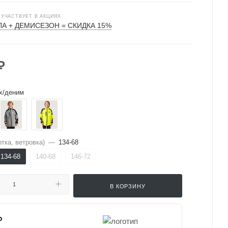
 УЧАСТВУЕТ В АКЦИЯХ
А + ДЕМИСЕЗОН = СКИДКА 15%
₽
х/деним
тка, ветровка)
—
134-68
134-68
140-68
146-72
В КОРЗИНУ
₽