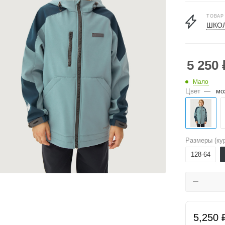
ТОВАР
ШКОЛ
5 250
Мало
Цвет
—
мо
Размеры (кур
128-64
5,250 