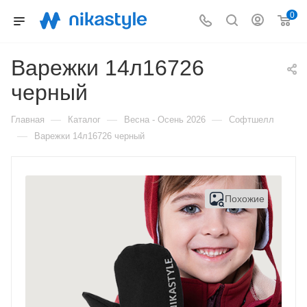
0
Варежки 14л16726
черный
—
—
—
Главная
Каталог
Весна - Осень 2026
Софтшелл
—
Варежки 14л16726 черный
Похожие