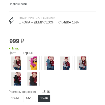
Подробности
ТОВАР УЧАСТВУЕТ В АКЦИЯХ
ШКОЛА + ДЕМИСЕЗОН = СКИДКА 15%
999
₽
Мало
Цвет
—
черный
Размеры (варежки)
—
15-16
13-14
14-15
15-16