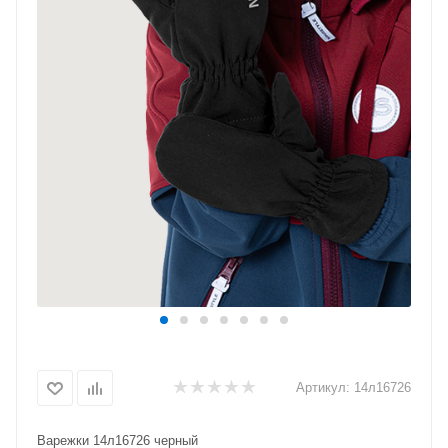
Артикул:
14л16726
Варежки 14л16726 черный