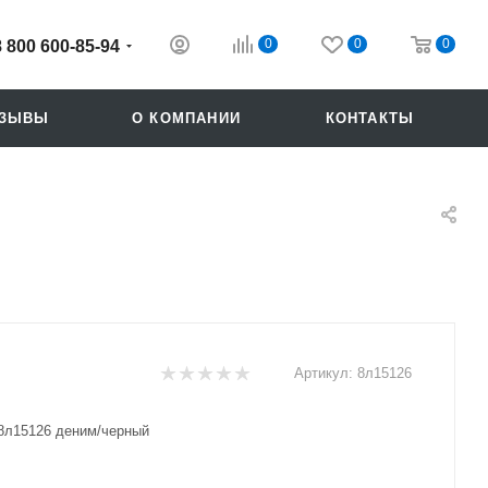
0
0
0
8 800 600-85-94
ТЗЫВЫ
О КОМПАНИИ
КОНТАКТЫ
Артикул:
8л15126
Похожие
8л15126 деним/черный