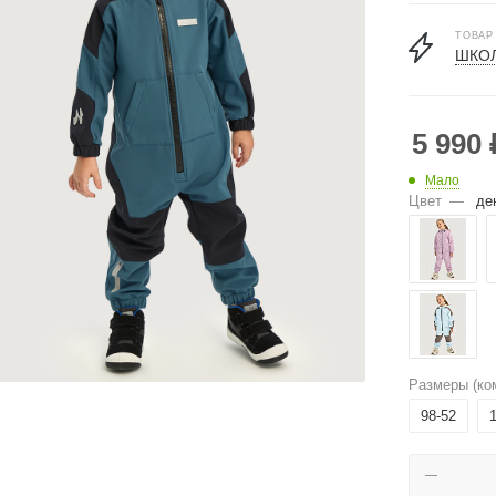
ТОВАР
ШКОЛ
5 990
Мало
Цвет
—
де
Размеры (ко
98-52