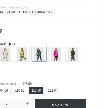
 УЧАСТВУЕТ В АКЦИЯХ
А + ДЕМИСЕЗОН = СКИДКА 15%
₽
ним/черный
мбинезоны)
—
116-60
104-56
110-56
116-60
122-64
В КОРЗИНУ