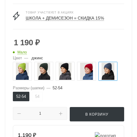
ТОВАР УЧАСТВУЕТ В АКЦИЯХ
ШКОЛА + ДЕМИСЕЗОН = СКИДКА 15%
1 190
₽
Мало
Цвет
—
джинс
Размеры (шапки)
—
52-54
52-54
54
В КОРЗИНУ
1,190 ₽