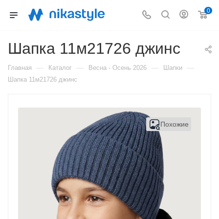
0
Шапка 11м21726 джинс
—
—
—
—
Главная
Каталог
Весна - Осень 2026
Шапки
Шапка 11м21726 джинс
Похожие