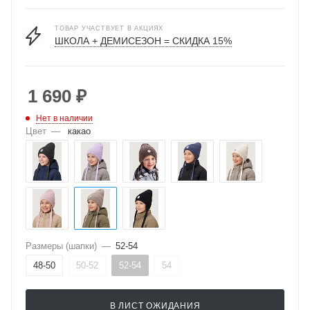
ТОВАР УЧАСТВУЕТ В АКЦИЯХ
ШКОЛА + ДЕМИСЕЗОН = СКИДКА 15%
1 690
₽
Нет в наличии
Цвет
—
какао
Размеры (шапки)
—
52-54
48-50
50-52
52-54
54
В ЛИСТ ОЖИДАНИЯ