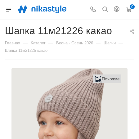
0
Шапка 11м21226 какао
—
—
—
—
Главная
Каталог
Весна - Осень 2026
Шапки
Шапка 11м21226 какао
Похожие