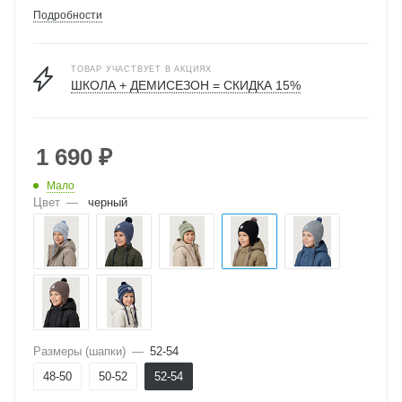
Подробности
ТОВАР УЧАСТВУЕТ В АКЦИЯХ
ШКОЛА + ДЕМИСЕЗОН = СКИДКА 15%
1 690
₽
Мало
Цвет
—
черный
Размеры (шапки)
—
52-54
48-50
50-52
52-54