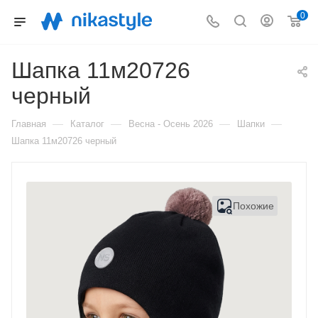
0
Шапка 11м20726
черный
—
—
—
—
Главная
Каталог
Весна - Осень 2026
Шапки
Шапка 11м20726 черный
Похожие