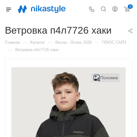
0
Ветровка п4л7726 хаки
—
—
—
Главная
Каталог
Весна - Осень 2026
ПЛЮС САЙЗ
—
Ветровка п4л7726 хаки
Похожие