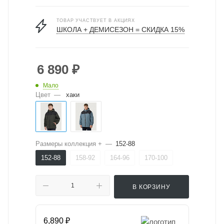
ТОВАР УЧАСТВУЕТ В АКЦИЯХ
ШКОЛА + ДЕМИСЕЗОН = СКИДКА 15%
6 890
₽
Мало
Цвет
—
хаки
Размеры коллекция +
—
152-88
152-88
158-92
164-96
170-100
В КОРЗИНУ
6,890 ₽