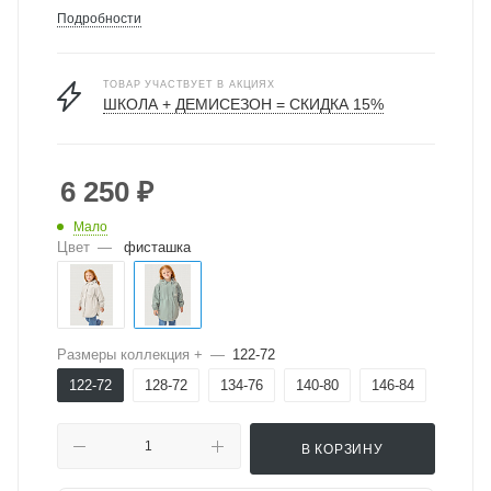
Подробности
ТОВАР УЧАСТВУЕТ В АКЦИЯХ
ШКОЛА + ДЕМИСЕЗОН = СКИДКА 15%
6 250
₽
Мало
Цвет
—
фисташка
Размеры коллекция +
—
122-72
122-72
128-72
134-76
140-80
146-84
В КОРЗИНУ