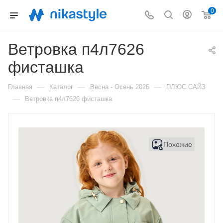
0
Ветровка п4л7626
фисташка
—
—
—
Главная
Каталог
Весна - Осень 2026
ПЛЮС САЙЗ
—
Ветровка п4л7626 фисташка
Похожие