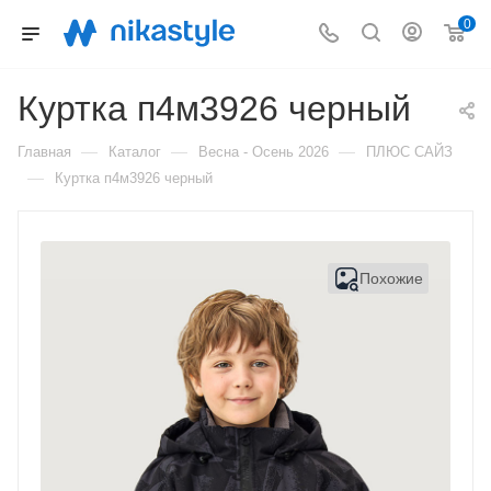
0
Куртка п4м3926 черный
—
—
—
Главная
Каталог
Весна - Осень 2026
ПЛЮС САЙЗ
—
Куртка п4м3926 черный
Похожие