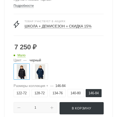
Подробности
ТОВАР УЧАСТВУЕТ В АКЦИЯХ
ШКОЛА + ДЕМИСЕЗОН = СКИДКА 15%
7 250
₽
Мало
Цвет
—
черный
Размеры коллекция +
—
146-84
122-72
128-72
134-76
140-80
146-84
В КОРЗИНУ