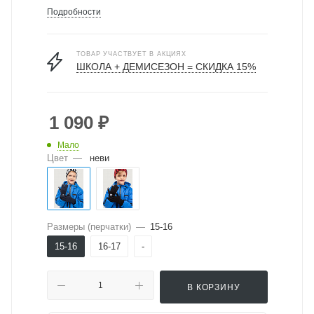
Подробности
ТОВАР УЧАСТВУЕТ В АКЦИЯХ
ШКОЛА + ДЕМИСЕЗОН = СКИДКА 15%
1 090
₽
Мало
Цвет
—
неви
Размеры (перчатки)
—
15-16
15-16
16-17
-
В КОРЗИНУ