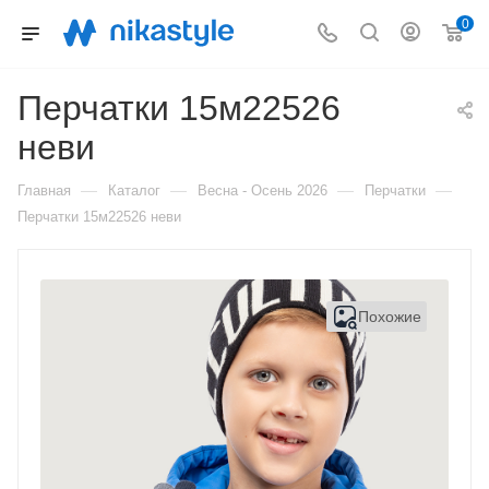
0
Перчатки 15м22526
неви
—
—
—
—
Главная
Каталог
Весна - Осень 2026
Перчатки
Перчатки 15м22526 неви
Похожие