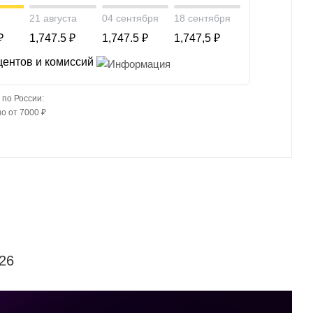
21 августа
04 сентября
18 сентября
₽
1,747.5 ₽
1,747.5 ₽
1,747,5 ₽
центов и комиссий
 по России:
о от 7000 ₽
26