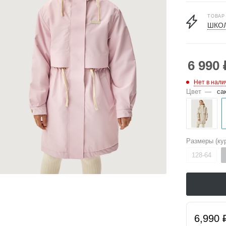
ТОВАР
ШКОЛ
6 990
Нет в нали
Цвет
—
са
Размеры (кур
128-64
6,990 