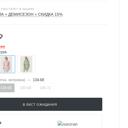
 УЧАСТВУЕТ В АКЦИЯХ
А + ДЕМИСЕЗОН = СКИДКА 15%
₽
чии
кура
тка, ветровка)
—
134-68
134-68
140-68
146-72
В ЛИСТ ОЖИДАНИЯ
₽