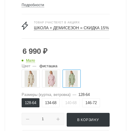
Подробности
ТОВАР УЧАСТВУЕТ В АКЦИЯХ
ШКОЛА + ДЕМИСЕЗОН = СКИДКА 15%
6 990
₽
Мало
Цвет
—
фисташка
Размеры (куртка, ветровка)
—
128-64
128-64
134-68
140-68
146-72
В КОРЗИНУ