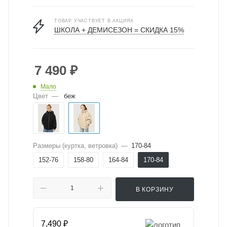
ТОВАР УЧАСТВУЕТ В АКЦИЯХ
ШКОЛА + ДЕМИСЕЗОН = СКИДКА 15%
7 490
₽
Мало
Цвет
—
беж
Размеры (куртка, ветровка)
—
170-84
152-76
158-80
164-84
170-84
В КОРЗИНУ
7,490 ₽