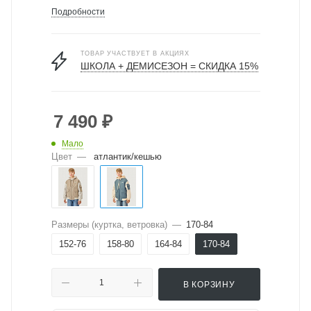
Подробности
ТОВАР УЧАСТВУЕТ В АКЦИЯХ
ШКОЛА + ДЕМИСЕЗОН = СКИДКА 15%
7 490
₽
Мало
Цвет
—
атлантик/кешью
Размеры (куртка, ветровка)
—
170-84
152-76
158-80
164-84
170-84
В КОРЗИНУ