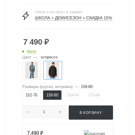
ТОВАР УЧАСТВУЕТ В АКЦИЯХ
ШКОЛА + ДЕМИСЕЗОН = СКИДКА 15%
7 490
₽
Мало
Цвет
—
эспрессо
Размеры (куртка, ветровка)
—
158-80
152-76
158-80
164-84
170-84
В КОРЗИНУ
7,490 ₽