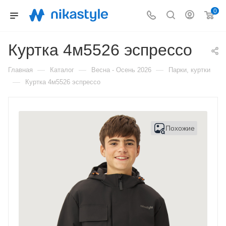
0
Куртка 4м5526 эспрессо
—
—
—
Главная
Каталог
Весна - Осень 2026
Парки, куртки
—
Куртка 4м5526 эспрессо
Похожие