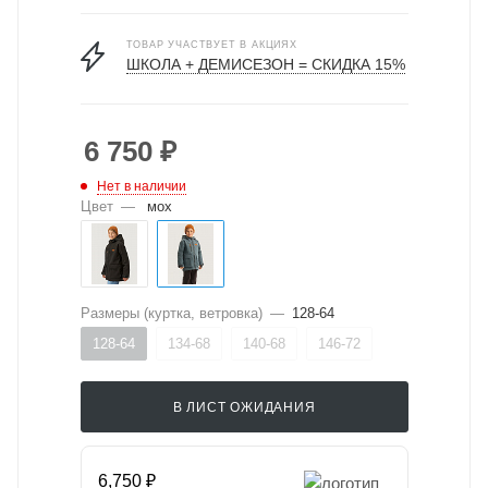
ТОВАР УЧАСТВУЕТ В АКЦИЯХ
ШКОЛА + ДЕМИСЕЗОН = СКИДКА 15%
6 750
₽
Нет в наличии
Цвет
—
мох
Размеры (куртка, ветровка)
—
128-64
128-64
134-68
140-68
146-72
В ЛИСТ ОЖИДАНИЯ
6,750 ₽