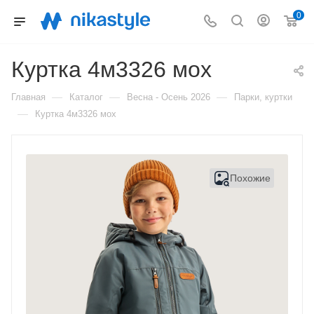
0
Куртка 4м3326 мох
—
—
—
Главная
Каталог
Весна - Осень 2026
Парки, куртки
—
Куртка 4м3326 мох
Похожие