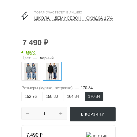
ТОВАР УЧАСТВУЕТ В АКЦИЯХ
ШКОЛА + ДЕМИСЕЗОН = СКИДКА 15%
7 490
₽
Мало
Цвет
—
черный
Размеры (куртка, ветровка)
—
170-84
152-76
158-80
164-84
170-84
В КОРЗИНУ
7,490 ₽