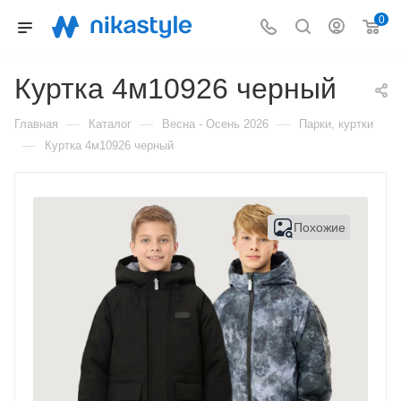
0
Куртка 4м10926 черный
—
—
—
Главная
Каталог
Весна - Осень 2026
Парки, куртки
—
Куртка 4м10926 черный
Похожие