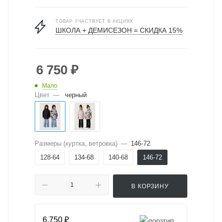
ТОВАР УЧАСТВУЕТ В АКЦИЯХ
ШКОЛА + ДЕМИСЕЗОН = СКИДКА 15%
6 750
₽
Мало
Цвет
—
черный
Размеры (куртка, ветровка)
—
146-72
128-64
134-68
140-68
146-72
В КОРЗИНУ
6,750 ₽