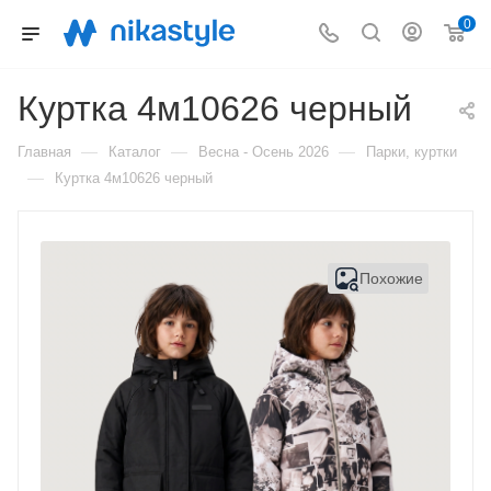
0
Куртка 4м10626 черный
—
—
—
Главная
Каталог
Весна - Осень 2026
Парки, куртки
—
Куртка 4м10626 черный
Похожие