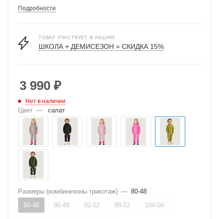
Подробности
ТОВАР УЧАСТВУЕТ В АКЦИЯХ
ШКОЛА + ДЕМИСЕЗОН = СКИДКА 15%
3 990
₽
Нет в наличии
Цвет
—
салат
Размеры (комбинезоны трикотаж)
—
80-48
80-48
86-48
92-52
98-52
104-56