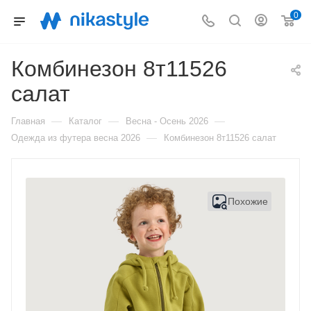
0
Комбинезон 8т11526
салат
—
—
—
Главная
Каталог
Весна - Осень 2026
—
Одежда из футера весна 2026
Комбинезон 8т11526 салат
Похожие