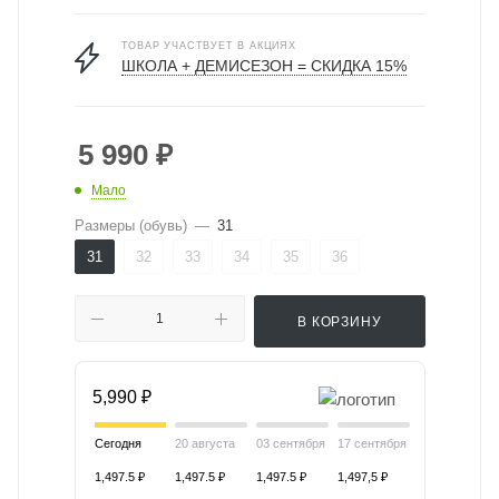
ТОВАР УЧАСТВУЕТ В АКЦИЯХ
ШКОЛА + ДЕМИСЕЗОН = СКИДКА 15%
5 990
₽
Мало
Размеры (обувь)
—
31
31
32
33
34
35
36
В КОРЗИНУ
5,990 ₽
Сегодня
20 августа
03 сентября
17 сентября
1,497.5 ₽
1,497.5 ₽
1,497.5 ₽
1,497,5 ₽