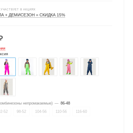
 УЧАСТВУЕТ В АКЦИЯХ
А + ДЕМИСЕЗОН = СКИДКА 15%
₽
чии
ксия
комбинезоны непромакаемые)
—
86-48
92-52
98-52
104-56
110-56
116-60