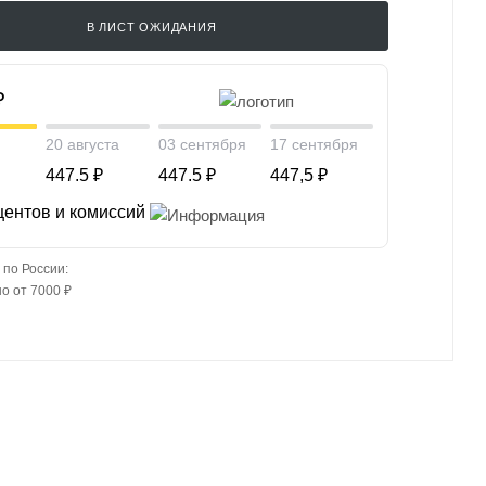
В ЛИСТ ОЖИДАНИЯ
₽
20 августа
03 сентября
17 сентября
447.5 ₽
447.5 ₽
447,5 ₽
центов и комиссий
 по России:
о от 7000 ₽