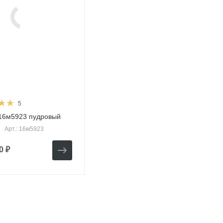
5
16м5923 пудровый
Арт.: 16м5923
0 ₽