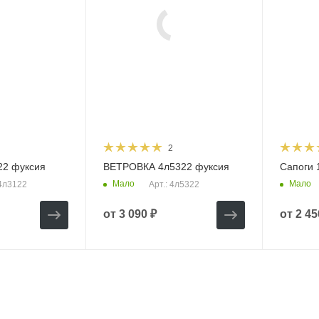
2
22 фуксия
ВЕТРОВКА 4л5322 фуксия
Сапоги 
Мало
Мало
14л3122
Арт.: 4л5322
от
3 090 ₽
от
2 45