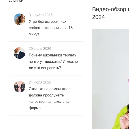
Статьи
Видео-обзор 
3 августа 2026
2024
Утро без истерик: как
собрать школьника за 15
минут
29 июля 2026
Почему школьники терпеть
не могут пиджаки? И можно
ли это исправить?
24 июля 2026
Сколько на самом деле
должна прослужить
качественная школьная
форма