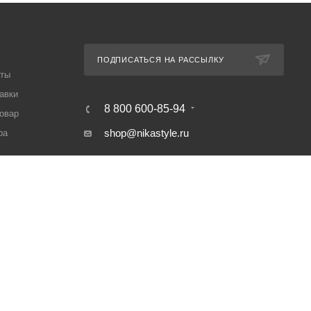
ПОДПИСАТЬСЯ НА РАССЫЛКУ
аты
авки
8 800 600-85-94
товар
shop@nikastyle.ru
ра
г. Владимир, ул. 16 лет Октября, д.
20