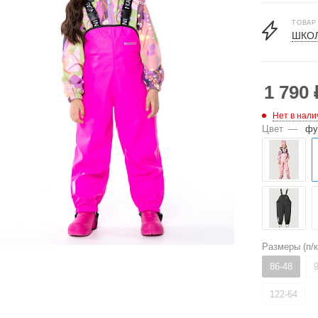
ТОВАР
ШКОЛ
1 790
Нет в нали
Цвет
—
фу
Размеры (п/
86-48
122-64