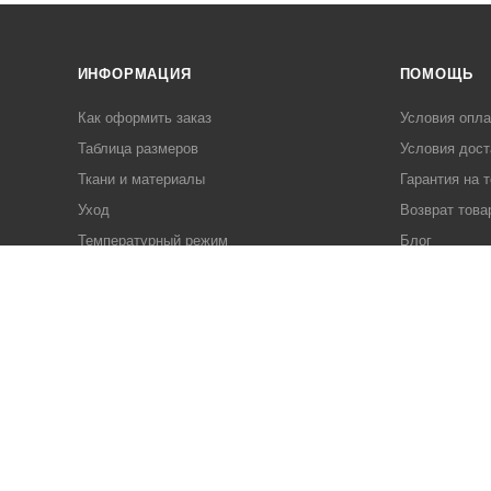
ИНФОРМАЦИЯ
ПОМОЩЬ
Как оформить заказ
Условия опл
Таблица размеров
Условия дост
Ткани и материалы
Гарантия на 
Уход
Возврат това
Температурный режим
Блог
Популярные вопросы
Продукция
Соглашение на обработку
персональных данных
Пользовательское соглашение
Политика конфиденциальности