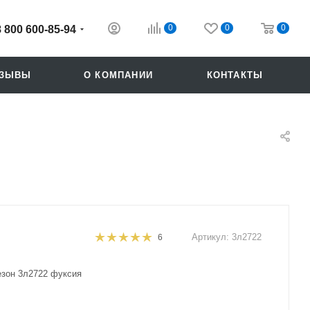
0
0
0
8 800 600-85-94
ТЗЫВЫ
О КОМПАНИИ
КОНТАКТЫ
Артикул:
3л2722
6
Похожие
зон 3л2722 фуксия