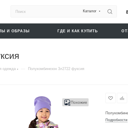
Каталог
ЛЫ И ОБРАЗЫ
ГДЕ И КАК КУПИТЬ
О
ксия
—
я одежда
Полукомбинезон 3л2722 фуксия
Похожие
Полукомбине
Подробности