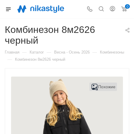
0
Комбинезон 8м2626
черный
—
—
—
Главная
Каталог
Весна - Осень 2026
Комбинезоны
—
Комбинезон 8м2626 черный
Похожие