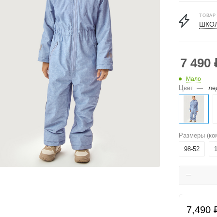
ТОВАР
ШКОЛ
7 490
Мало
Цвет
—
ле
Размеры (ко
98-52
7,490 