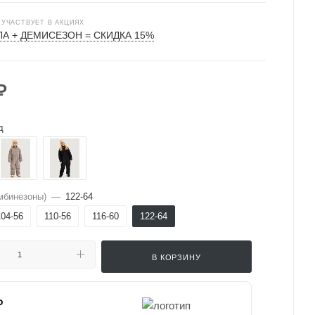
 УЧАСТВУЕТ В АКЦИЯХ
А + ДЕМИСЕЗОН = СКИДКА 15%
₽
д
мбинезоны)
—
122-64
104-56
110-56
116-60
122-64
В КОРЗИНУ
₽