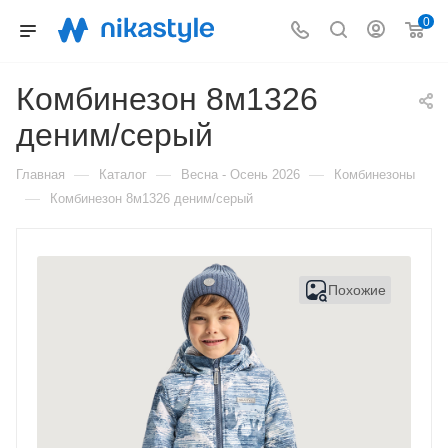
0
Комбинезон 8м1326
деним/серый
—
—
—
Главная
Каталог
Весна - Осень 2026
Комбинезоны
—
Комбинезон 8м1326 деним/серый
Похожие