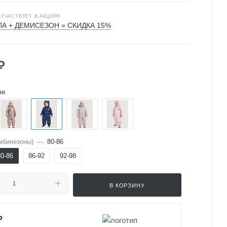
 УЧАСТВУЕТ В АКЦИЯХ
А + ДЕМИСЕЗОН = СКИДКА 15%
₽
ви
мбинезоны)
—
80-86
80-86
86-92
92-98
В КОРЗИНУ
₽