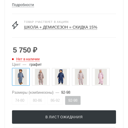
Подробности
ТОВАР УЧАСТВУЕТ В АКЦИЯХ
ШКОЛА + ДЕМИСЕЗОН = СКИДКА 15%
5 750
₽
Нет в наличии
Цвет
—
графит
Размеры (комбинезоны)
—
92-98
74-80
80-86
86-92
92-98
В ЛИСТ ОЖИДАНИЯ