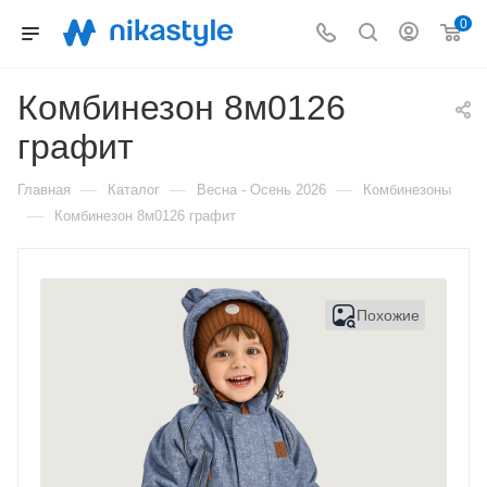
0
Комбинезон 8м0126
графит
—
—
—
Главная
Каталог
Весна - Осень 2026
Комбинезоны
—
Комбинезон 8м0126 графит
Похожие