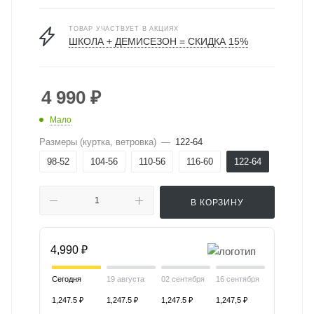
ТОВАР УЧАСТВУЕТ В АКЦИЯХ
ШКОЛА + ДЕМИСЕЗОН = СКИДКА 15%
4 990
₽
Мало
Размеры (куртка, ветровка)
—
122-64
98-52
104-56
110-56
116-60
122-64
В КОРЗИНУ
4,990 ₽
Сегодня
19 августа
02 сентября
16 сентября
1,247.5 ₽
1,247.5 ₽
1,247.5 ₽
1,247,5 ₽