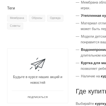
Мембрана обла
играх.
Теги
Утепленная к
Мембрана
Образы
Одежда
Материал отли
Советы
может быть пе
Модели детск
понравится ваш
Водонепрониц
длительном кон
Куртка для м
позволяет ребе
Наличие на
ку
Будьте в курсе наших акций и
новостей
Где купи
ПОДПИСАТЬСЯ
Выбирайте
куртк