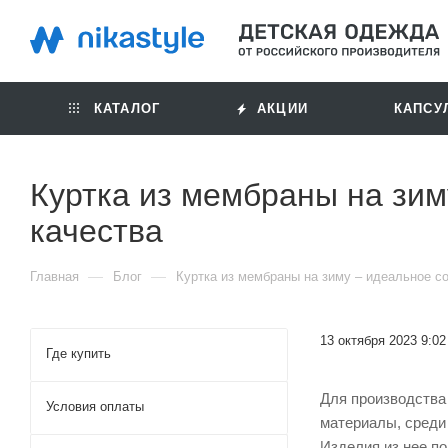
КАТАЛОГ
АКЦИИ
КАПСУ
Куртка из мембраны на зим
качества
—
—
Главная
Блог
Куртка из мембраны на зиму – идеальное со
13 октября 2023 9:02
Где купить
Для производства
Условия оплаты
материалы, среди
Изделия из нее по