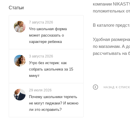
компании NIKASTY
Статьи
положительных от
7 августа 2026
В каталоге предс
Что школьная форма
может рассказать о
Удобная размерна
характере ребенка
по магазинам. А 
рассчитывать на б
3 августа 2026
Утро без истерик: как
собрать школьника за 15
минут
НАЗАД К СПИСК
29 июля 2026
Почему школьники терпеть
не могут пиджаки? И можно
ли это исправить?