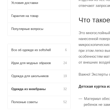
Условия доставки
отвечают запросам
Гарантия на товар
Что тако
Популярные вопросы
Это многослойный 
нанесенной повер
микроскопических 
Все об одежде из softshell
6
при этом легко вы
особенностям мат
от внешних возде
Идеи для модных образов
24
Важно! Эксперты 
Одежда для школьников
19
Детская куртка 
Одежда из мембраны
32
Материал обесп
Полезные советы
52
ребенок не зам