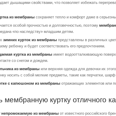
дает дышащими свойствами, что позволяет избежать перегрева 
уртка из мембраны
сохраняет тепло и комфорт даже в серьезны
чается особой прочностью и долговечностью, поэтому
мембран
редана «по наследству» младшим детям.
их
зимних курток из мембраны
представлены в различных цвет
ему ребенку и будет соответствовать его предпочтениям.
аемая куртка из мембраны
имеет водоотталкивающую поверхн
такте со снегом и дождем.
альчика из мембраны
или верхняя одежда для девочки их этог
нку носить с собой мелкие предметы, такие как перчатки, шарф
ртке с капюшоном из мембраны
отражающих элементов или по
ть мембранную куртку отличного к
у непромокаемую из мембраны
от известного российского бре