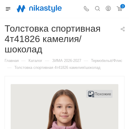
0
Толстовка спортивная
4т41826 камелия/
шоколад
—
—
—
Главная
Каталог
ЗИМА 2026-2027
Термобельё/Флис
—
Толстовка спортивная 4т41826 камелия/шоколад
Похожие