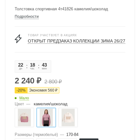
Толстовка спортивная 4т41826 камелия/шоколад
Подробности
ТОВАР УЧАСТВУЕТ В АКЦИЯХ
ОТКРЫТ ПРЕДЗАКАЗ КОЛЛЕКЦИИ ЗИМА 26/27
22
18
43
43
дн
час
мин
сек
2 240
₽
2 800
₽
-
20
%
Экономия
560
₽
Мало
Цвет
—
камелия/шоколад
Размеры (термобельё)
—
170-84