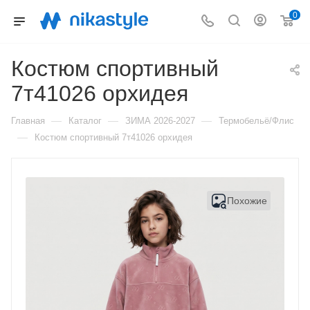
0
Костюм спортивный
7т41026 орхидея
—
—
—
Главная
Каталог
ЗИМА 2026-2027
Термобельё/Флис
—
Костюм спортивный 7т41026 орхидея
Похожие