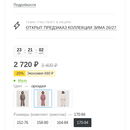
Подробности
ТОВАР УЧАСТВУЕТ В АКЦИЯХ
ОТКРЫТ ПРЕДЗАКАЗ КОЛЛЕКЦИИ ЗИМА 26/27
23
21
02
00
дн
час
мин
сек
2 720
₽
3 400
₽
-
20
%
Экономия
680
₽
Мало
Цвет
—
орхидея
Размеры (комплект трикотаж)
—
170-84
152-76
158-80
164-84
170-84