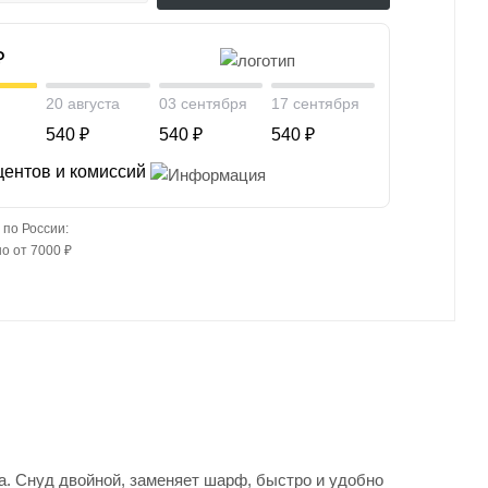
₽
20 августа
03 сентября
17 сентября
540 ₽
540 ₽
540 ₽
центов и комиссий
 по России:
о от 7000 ₽
а. Снуд двойной, заменяет шарф, быстро и удобно