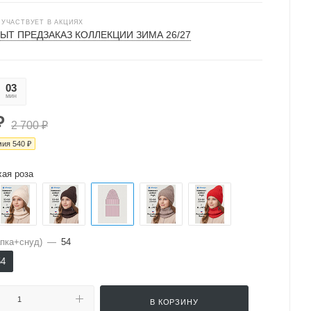
 УЧАСТВУЕТ В АКЦИЯХ
ЫТ ПРЕДЗАКАЗ КОЛЛЕКЦИИ ЗИМА 26/27
03
24
мин
сек
₽
2 700
₽
мия
540
₽
хая роза
пка+снуд)
—
54
54
В КОРЗИНУ