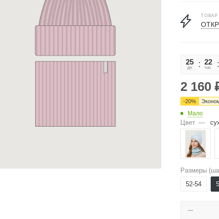
ТОВАР
ОТКР
25
22
дн
час
2 160
-
20
%
Эконо
Мало
Цвет
—
су
Размеры (ша
52-54