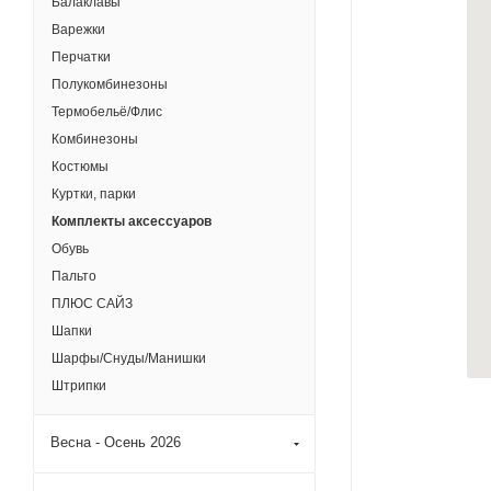
Балаклавы
Варежки
Перчатки
Полукомбинезоны
Термобельё/Флис
Комбинезоны
Костюмы
Куртки, парки
Комплекты аксессуаров
Обувь
Пальто
ПЛЮС САЙЗ
Шапки
Шарфы/Снуды/Манишки
Штрипки
Весна - Осень 2026