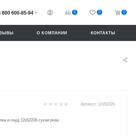
0
0
0
8 800 600-85-94
ТЗЫВЫ
О КОМПАНИИ
КОНТАКТЫ
Артикул:
12з52226
пка и снуд 12з52226 сухая роза