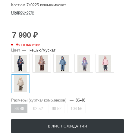
Костюм 7з0225 кешью/мускат
Подробности
7 990
₽
Нет в наличии
Цвет
—
кешью/мускат
Размеры (куртка+комбинезон)
—
86-48
86-48
92-52
98-52
104-56
В ЛИСТ ОЖИДАНИЯ