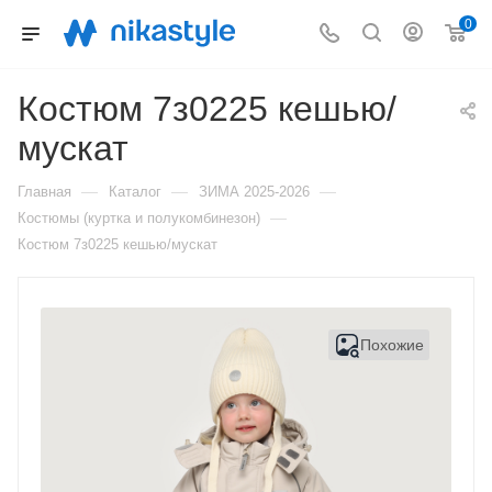
0
Костюм 7з0225 кешью/
мускат
—
—
—
Главная
Каталог
ЗИМА 2025-2026
—
Костюмы (куртка и полукомбинезон)
Костюм 7з0225 кешью/мускат
Похожие