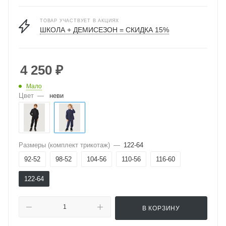
ТОВАР УЧАСТВУЕТ В АКЦИЯХ
ШКОЛА + ДЕМИСЕЗОН = СКИДКА 15%
4 250
₽
Мало
Цвет
—
неви
Размеры (комплект трикотаж)
—
122-64
92-52
98-52
104-56
110-56
116-60
122-64
В КОРЗИНУ