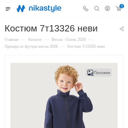
0
Костюм 7т13326 неви
—
—
—
Главная
Каталог
Весна - Осень 2026
—
Одежда из футера весна 2026
Костюм 7т13326 неви
Похожие