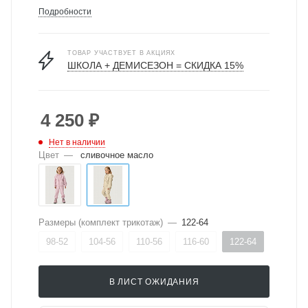
Подробности
ТОВАР УЧАСТВУЕТ В АКЦИЯХ
ШКОЛА + ДЕМИСЕЗОН = СКИДКА 15%
4 250
₽
Нет в наличии
Цвет
—
сливочное масло
Размеры (комплект трикотаж)
—
122-64
98-52
104-56
110-56
116-60
122-64
В ЛИСТ ОЖИДАНИЯ