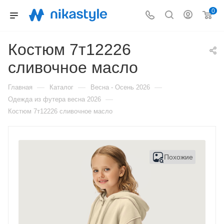
0
Костюм 7т12226
сливочное масло
—
—
—
Главная
Каталог
Весна - Осень 2026
—
Одежда из футера весна 2026
Костюм 7т12226 сливочное масло
Похожие