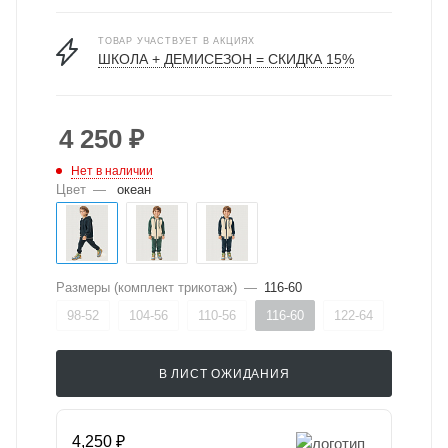
ТОВАР УЧАСТВУЕТ В АКЦИЯХ
ШКОЛА + ДЕМИСЕЗОН = СКИДКА 15%
4 250
₽
Нет в наличии
Цвет
—
океан
Размеры (комплект трикотаж)
—
116-60
98-52
104-56
110-56
116-60
122-64
В ЛИСТ ОЖИДАНИЯ
4,250 ₽