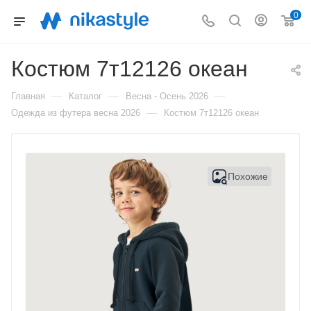
0
Костюм 7т12126 океан
—
—
—
Главная
Каталог
Весна - Осень 2026
—
Одежда из футера весна 2026
Костюм 7т12126 океан
Похожие