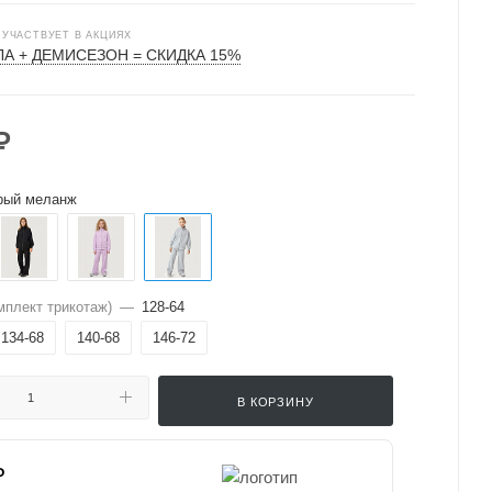
 УЧАСТВУЕТ В АКЦИЯХ
А + ДЕМИСЕЗОН = СКИДКА 15%
₽
рый меланж
мплект трикотаж)
—
128-64
134-68
140-68
146-72
В КОРЗИНУ
₽