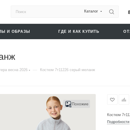
Каталог
ЛЫ И ОБРАЗЫ
ГДЕ И КАК КУПИТЬ
О
анж
—
ера весна 2026
Костюм 7т11226 серый меланж
Похожие
Костюм 7т11
Подробности