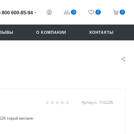
0
0
0
8 800 600-85-94
ТЗЫВЫ
О КОМПАНИИ
КОНТАКТЫ
Артикул:
7т11226
Похожие
226 серый меланж