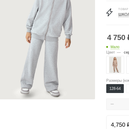
ТОВАР
ШКОЛ
4 750
Мало
Цвет
—
се
Размеры (ко
128-64
4,750 