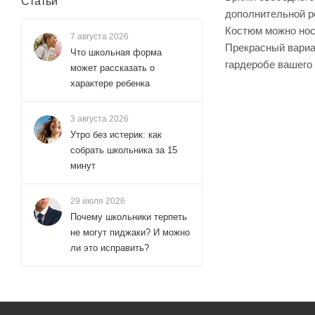
Статьи
дополнительной р
Костюм можно носи
7 августа 2026
Прекрасный вариан
Что школьная форма
гардеробе вашего
может рассказать о
характере ребенка
3 августа 2026
Утро без истерик: как
собрать школьника за 15
минут
29 июля 2026
Почему школьники терпеть
не могут пиджаки? И можно
ли это исправить?