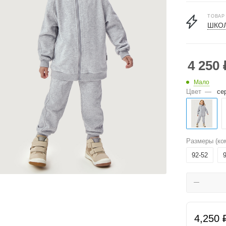
ТОВАР
ШКОЛ
4 250
Мало
Цвет
—
се
Размеры (ко
92-52
4,250 