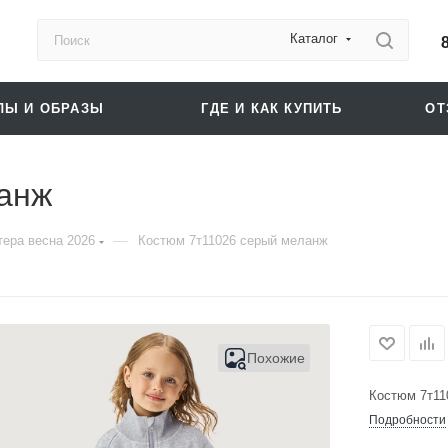
Каталог
ЛЫ И ОБРАЗЫ
ГДЕ И КАК КУПИТЬ
О
анж
—
ера весна 2026
Костюм 7т11026 серый меланж
Похожие
Костюм 7т11
Подробности