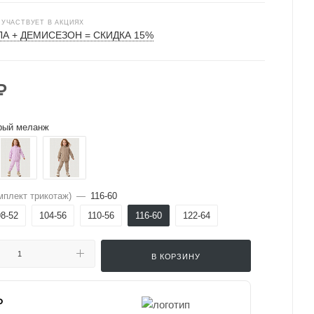
 УЧАСТВУЕТ В АКЦИЯХ
А + ДЕМИСЕЗОН = СКИДКА 15%
₽
рый меланж
мплект трикотаж)
—
116-60
98-52
104-56
110-56
116-60
122-64
В КОРЗИНУ
₽